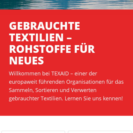
GEBRAUCHTE
TEXTILIEN –
ROHSTOFFE FÜR
NEUES
Willkommen bei TEXAID – einer der
europaweit führenden Organisationen für das
Sammeln, Sortieren und Verwerten
gebrauchter Textilien. Lernen Sie uns kennen!