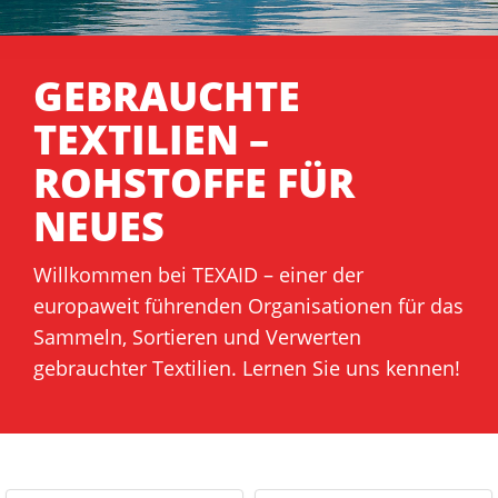
GEBRAUCHTE
TEXTILIEN –
ROHSTOFFE FÜR
NEUES
Willkommen bei TEXAID – einer der
europaweit führenden Organisationen für das
Sammeln, Sortieren und Verwerten
gebrauchter Textilien. Lernen Sie uns kennen!