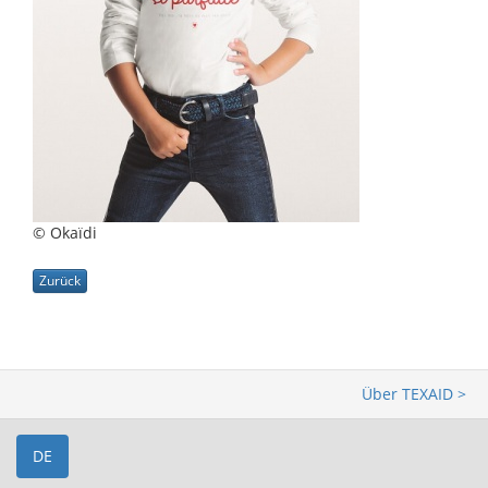
© Okaïdi
Zurück
Über TEXAID >
DE