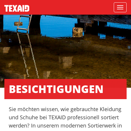
Navigati
BESICH­TI­GUNGEN
Sie möchten wissen, wie gebrauchte Kleidung
und Schuhe bei TEXAID professionell sortiert
werden? In unserem modernen Sortierwerk in